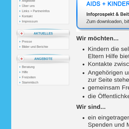
Angebote
Über uns
Links + Partnerinfos
Kontakt
Impressum
AKTUELLES
Wir möchten...
Presse
Bilder und Berichte
Kindern die sel
Eltern Hilfe bi
ANGEBOTE
Kontakte zwisc
Beratung
Angehörigen un
Hilfe
Freizeiten
zur Seite steh
Stammtisch
gemeinsam Fre
die Öffentlich
Wir sind...
ein eingetragen
Spenden und Mi